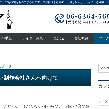
テンツを特別なものにする鍵です。案件特性を考慮の上、最も相応しいライターを選抜・
ーの手配
ライター募集
豆知識
会社概要
ブログ
山ブログ
い制作会社さんへ向けて
カテ
ライタ
したいがどうしていいか分からない一般の企業や個