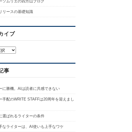
ーソムリエの四方山ブログ
リリースの基礎知識
カイブ
記事
ーに勝機。AIは読者に共感できない
手配のWRITE STAFFは20周年を迎えまし
代に選ばれるライターの条件
手なライターは、AI使いも上手なワケ