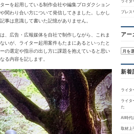
ライタ
ターを起用している制作会社や編集プロダクション
プレス
や関わり合い方について発信してきました。しかし
記事は意識して書いた記憶がありません。
アー
は、広告・広報媒体を自社で制作しながら、これま
ないが、ライター起用案件もたまにあるといったと
ア
ーの選定や指示の出し方に課題を抱えていると思い
ー
なる内容を記します。
カ
イ
新着
ブ
ライタ
ライター
た
AI時
取材上