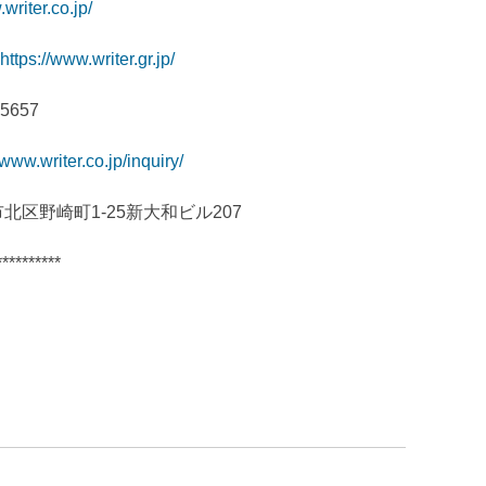
writer.co.jp/
https://www.writer.gr.jp/
657
/www.writer.co.jp/inquiry/
市北区野崎町1-25新大和ビル207
**********