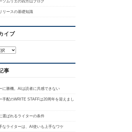
ーソムリエの四方山ブログ
リリースの基礎知識
カイブ
記事
ーに勝機。AIは読者に共感できない
手配のWRITE STAFFは20周年を迎えまし
代に選ばれるライターの条件
手なライターは、AI使いも上手なワケ