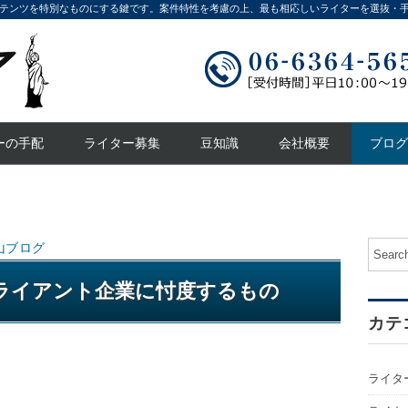
テンツを特別なものにする鍵です。案件特性を考慮の上、最も相応しいライターを選抜・
ーの手配
ライター募集
豆知識
会社概要
ブログ
山ブログ
ライアント企業に忖度するもの
カテ
ライタ