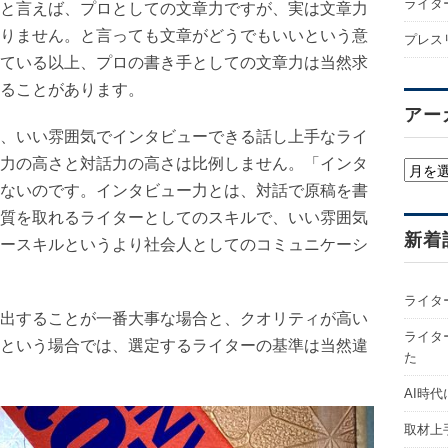
ライタ
と言えば、プロとしての文章力ですが、実は文章力
りません。と言っても文章がどうでもいいという意
プレス
ている以上、プロの書き手としての文章力は当然求
ることがあります。
アー
、いい雰囲気でインタビューできる話し上手なライ
力の高さと対話力の高さは比例しません。「インタ
ア
ないのです。インタビュー力とは、対話で原稿を書
ー
カ
質を取れるライターとしてのスキルで、いい雰囲気
イ
新着
ースキルというより社会人としてのコミュニケーシ
ブ
ライタ
出することが一番大事な場合と、クオリティが高い
ライター
という場合では、選定するライターの基準は当然違
た
AI時
取材上