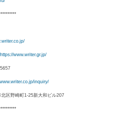
ru/
**********
writer.co.jp/
https://www.writer.gr.jp/
657
/www.writer.co.jp/inquiry/
市北区野崎町1-25新大和ビル207
**********