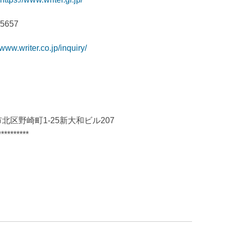
657
/www.writer.co.jp/inquiry/
市北区野崎町1-25新大和ビル207
**********