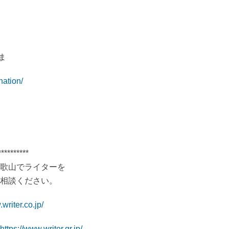
ま
nation/
**********
歌山でライターを
相談ください。
writer.co.jp/
https://www.writer.gr.jp/