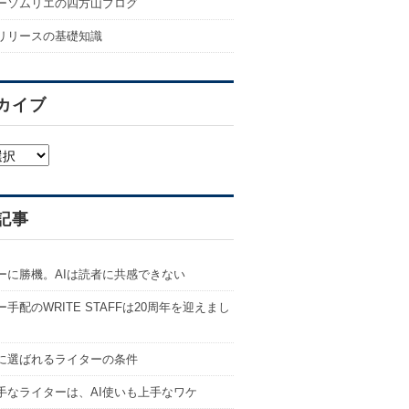
ーソムリエの四方山ブログ
リリースの基礎知識
カイブ
記事
ーに勝機。AIは読者に共感できない
手配のWRITE STAFFは20周年を迎えまし
代に選ばれるライターの条件
手なライターは、AI使いも上手なワケ