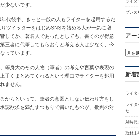
ライタ
だ少ないです。
プレス
00年代後半、きっと一般の人もライターを起用するだ
入りツイッターをはじめSNSを始める人が一気に増
アー
響してか、著名人であったとしても、書くのが得意
第三者に代筆してもらおうと考える人は少なく、今
ア
なっています。
ー
カ
、等身大のその人物（筆者）の考えや言葉や表現の
イ
新着
上手くまとめてくれるという理由でライターを起用
ブ
れません。
ライタ
るからといって、筆者の意図としない伝わり方をし
ライター
承認欲求を満たすつもりで書いたものが、批判の対
た
AI時
取材上