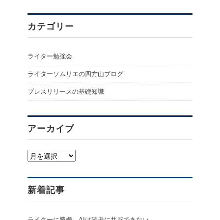
カテゴリー
ライター勉強会
ライターソムリエの四方山ブログ
プレスリリースの基礎知識
アーカイブ
ア
ー
カ
イ
新着記事
ブ
ライターに勝機。AIは読者に共感できない