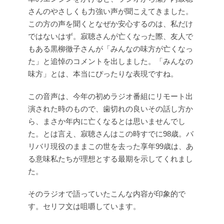
さんのやさしくも力強い声が聞こえてきました。
この方の声を聞くとなぜか安心するのは、私だけ
ではないはず。寂聴さんが亡くなった際、友人で
もある黒柳徹子さんが「みんなの味方が亡くなっ
た」と追悼のコメントを出しました。「みんなの
味方」とは、本当にぴったりな表現ですね。
この音声は、今年の初めラジオ番組にリモート出
演された時のもので、歯切れの良いその話し方か
ら、まさか年内に亡くなるとは思いませんでし
た。とは言え、寂聴さんはこの時すでに98歳。バ
リバリ現役のままこの世を去った享年99歳は、あ
る意味私たちが理想とする最期を示してくれまし
た。
そのラジオで語っていたこんな内容が印象的で
す。セリフ文は咀嚼しています。