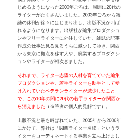
じめるようになった2000年ごろは、周囲に20代の
ライターがたくさんいました。2003年ごろから雑
誌の休刊が徐々にはじまり出し、出版不況が叫ば
れるようになります。出版社が編集プロダクショ
ンやフリーライターに外注していた、雑誌の記事
作成の仕事は見る見るうちに減少してゆき、関西
から東京に拠点を移す人や、廃業するプロダクシ
ョンやライターが相次ぎました。
それまで、ライター志望の人材を育てていた編集
プロダクションや、若手ライターを助手として受
け入れていたベテランライターが減少したこと
で、この10年の間に20代の若手ライターが関西か
ら消えました
（※筆者の個人的見解です）。
出版不況と最も叫ばれていた、2005年から2006年
にかけて、弊社は「関西ライター名鑑」というラ
イターをコーディネートする事業を立ち上げまし