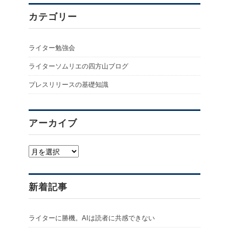
カテゴリー
ライター勉強会
ライターソムリエの四方山ブログ
プレスリリースの基礎知識
アーカイブ
ア
ー
カ
イ
新着記事
ブ
ライターに勝機。AIは読者に共感できない