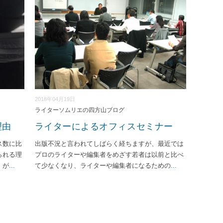
2018年04月19日
ライターソムリエの四方山ブログ
理由
ライターによるオフィスセミナー
ス数に比
出版不況と言われてしばらく経ちますが、最近では
られる理
プロのライターや編集者をめざす若者は以前と比べ
）が
...
て少なくなり、ライターや編集者になるための
...