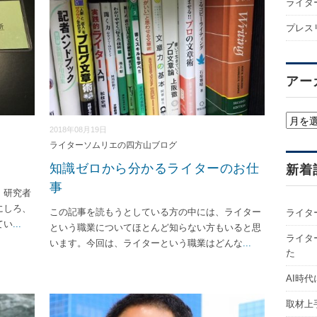
ライタ
プレス
アー
ア
2018年08月19日
ー
ライターソムリエの四方山ブログ
カ
知識ゼロから分かるライターのお仕
イ
新着
ブ
事
、研究者
にしろ、
この記事を読もうとしている方の中には、ライター
ライタ
てい
...
という職業についてほとんど知らない方もいると思
ライター
います。今回は、ライターという職業はどんな
...
た
AI時
取材上