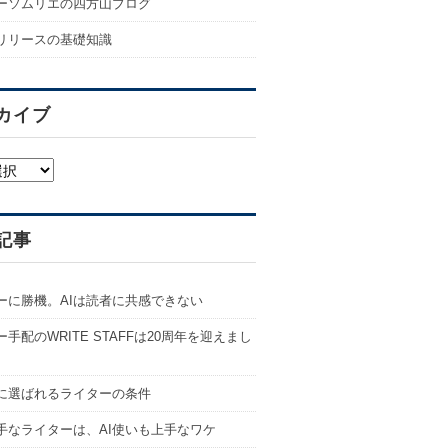
ーソムリエの四方山ブログ
リリースの基礎知識
カイブ
記事
ーに勝機。AIは読者に共感できない
手配のWRITE STAFFは20周年を迎えまし
代に選ばれるライターの条件
手なライターは、AI使いも上手なワケ