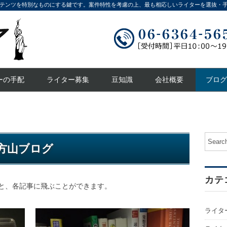
テンツを特別なものにする鍵です。案件特性を考慮の上、最も相応しいライターを選抜・
ーの手配
ライター募集
豆知識
会社概要
ブログ
方山ブログ
カテ
と、各記事に飛ぶことができます。
ライタ