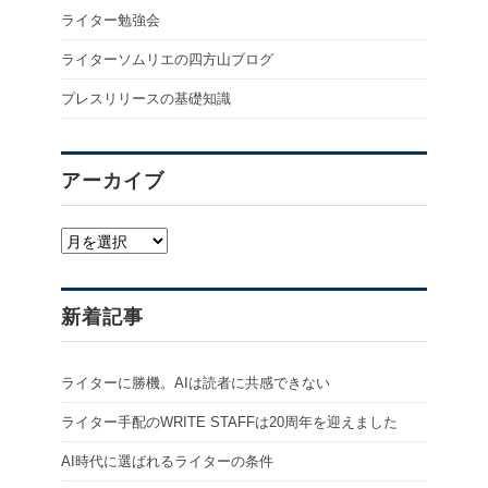
ライター勉強会
ライターソムリエの四方山ブログ
プレスリリースの基礎知識
アーカイブ
ア
ー
カ
イ
新着記事
ブ
ライターに勝機。AIは読者に共感できない
ライター手配のWRITE STAFFは20周年を迎えました
AI時代に選ばれるライターの条件