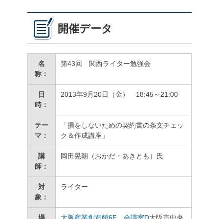
開催データ
名
第43回 関西ライター勉強会
称：
日
2013年9月20日（金） 18:45～21:00
時：
テー
「損をしないための契約書の条文チェッ
マ：
ク＆作成講座」
講
岡田晃朝（おかだ・あきとも）氏
師：
対
ライター
象：
場
大阪産業創造館6F 会議室D
大阪市中央