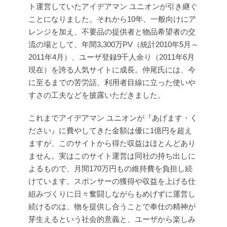
ト運営していたアイデアマン ユニオンが引き継ぐ
ことになりました。それから10年、一般向けにア
レンジを加え、不要品の提供者と物品希望者の交
流の場として、年間3,300万PV（統計2010年5月～
2011年4月）、ユーザ登録9千人余り（2011年6月
現在）を誇る人気サイトに成長。仲尾氏には、今
に至るまでの苦労話、利用者目線に立った使いや
すさの工夫などを披露いただきました。
これまでアイデアマン ユニオンが『あげます・く
ださい』に費やしてきた金額は優に1億円を超え
ますが、このサイトから得た収益はほとんどあり
ません。実はこのサイト運営は同社の持ち出しに
よるもので、月間170万円もの維持費を負担し続
けています。スポンサーの獲得や収益を上げる仕
組みづくりに日々奮闘しながらもめげずに運営し
続けるのは、物を提供し合うことで奉仕の精神が
芽生えるという社会的意義と、ユーザから楽しみ