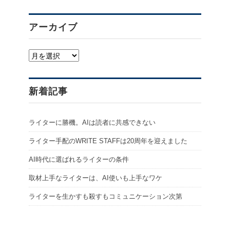
アーカイブ
ア
ー
カ
イ
新着記事
ブ
ライターに勝機。AIは読者に共感できない
ライター手配のWRITE STAFFは20周年を迎えました
AI時代に選ばれるライターの条件
取材上手なライターは、AI使いも上手なワケ
ライターを生かすも殺すもコミュニケーション次第