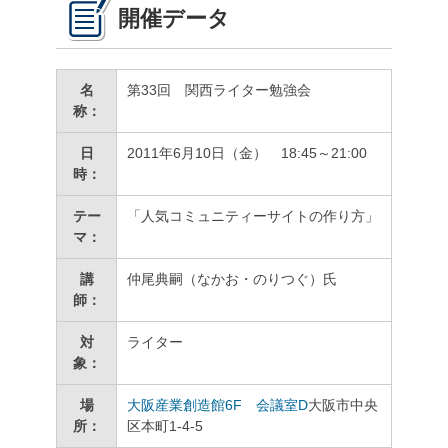
開催データ
名
第33回 関西ライター勉強会
称：
日
2011年6月10日（金） 18:45～21:00
時：
テー
「人気コミュニティーサイトの作り方」
マ：
講
仲尾典嗣（なかお・のりつぐ）氏
師：
対
ライター
象：
場
大阪産業創造館6F 会議室D
大阪市中央
所：
区本町1-4-5