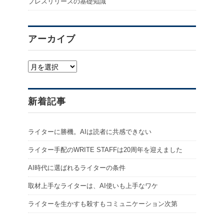
プレスリリースの基礎知識
アーカイブ
ア
ー
カ
イ
新着記事
ブ
ライターに勝機。AIは読者に共感できない
ライター手配のWRITE STAFFは20周年を迎えました
AI時代に選ばれるライターの条件
取材上手なライターは、AI使いも上手なワケ
ライターを生かすも殺すもコミュニケーション次第